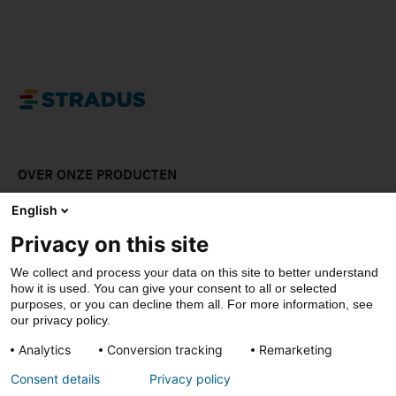
OVER ONZE PRODUCTEN
LAAT JE INSPIREREN
English
Privacy on this site
DOWNLOADS
We collect and process your data on this site to better understand
CONTACT
how it is used. You can give your consent to all or selected
purposes, or you can decline them all. For more information, see
our privacy policy.
Analytics
Conversion tracking
Remarketing
© Stradus
Consent details
Privacy policy
Privacy- & cookiepolicy