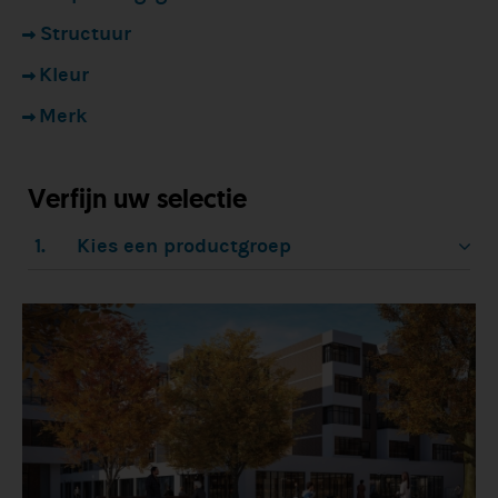
Structuur
Kleur
Merk
Verfijn uw selectie
1.
Kies een productgroep