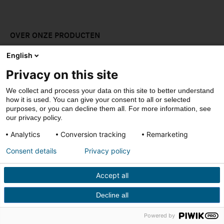
OVER ONZE PRODUCTEN
LAAT JE INSPIREREN
English
Privacy on this site
DOWNLOADS
We collect and process your data on this site to better understand
CONTACT
how it is used. You can give your consent to all or selected
purposes, or you can decline them all. For more information, see
our privacy policy.
Analytics
Conversion tracking
Remarketing
© Stradus
Consent details
Privacy policy
Privacy- & cookiepolicy
Disclaimer
Accept all
Verkoopsvoorwaarden
Decline all
Powered by