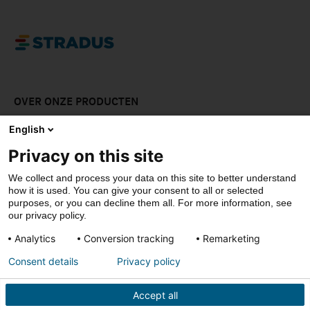
OVER ONZE PRODUCTEN
LAAT JE INSPIREREN
English
Privacy on this site
DOWNLOADS
We collect and process your data on this site to better understand
CONTACT
how it is used. You can give your consent to all or selected
purposes, or you can decline them all. For more information, see
our privacy policy.
Analytics
Conversion tracking
Remarketing
© Stradus
Consent details
Privacy policy
Privacy- & cookiepolicy
Disclaimer
Accept all