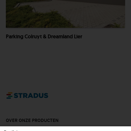
Parking Colruyt & Dreamland Lier
OVER ONZE PRODUCTEN