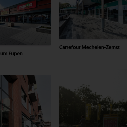
Carrefour Mechelen-Zemst
rum Eupen