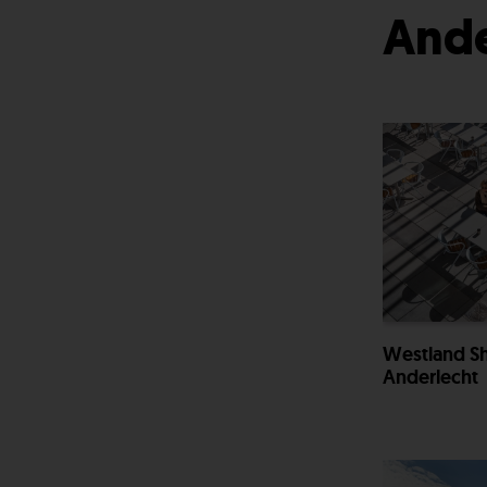
Ande
Westland S
Anderlecht