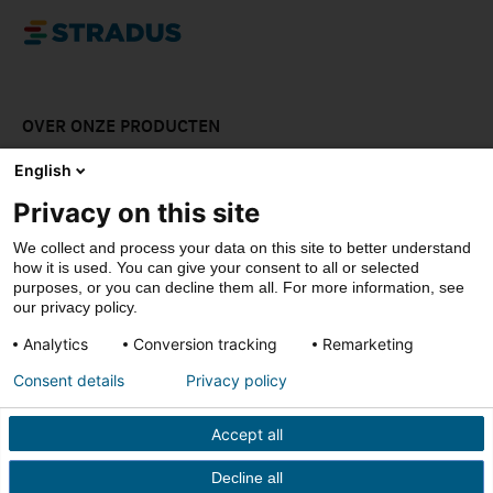
OVER ONZE PRODUCTEN
LAAT JE INSPIREREN
English
Privacy on this site
DOWNLOADS
We collect and process your data on this site to better understand
CONTACT
how it is used. You can give your consent to all or selected
purposes, or you can decline them all. For more information, see
our privacy policy.
Analytics
Conversion tracking
Remarketing
© Stradus
Consent details
Privacy policy
Privacy- & cookiepolicy
Disclaimer
Accept all
Verkoopsvoorwaarden
Decline all