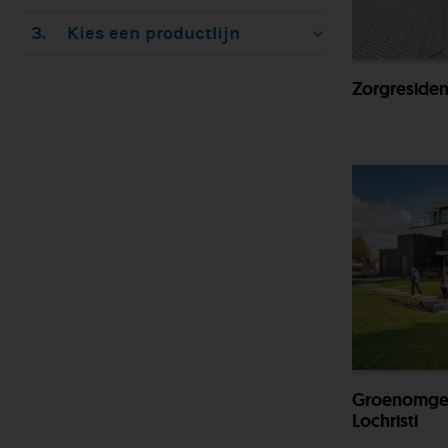
3.
Kies een productlijn
Zorgreside
Groenomgev
Lochristi