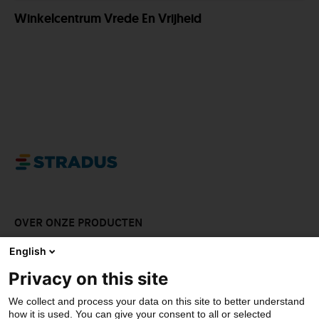
Winkelcentrum Vrede En Vrijheid
OVER ONZE PRODUCTEN
LAAT JE INSPIREREN
English
Privacy on this site
DOWNLOADS
We collect and process your data on this site to better understand
CONTACT
how it is used. You can give your consent to all or selected