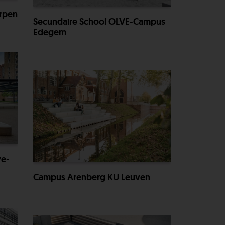
rpen
Secundaire School OLVE-Campus
Edegem
ve-
Campus Arenberg KU Leuven