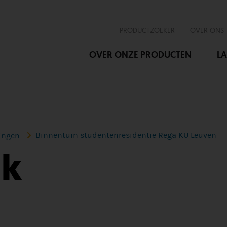
PRODUCTZOEKER
OVER ONS
OVER ONZE PRODUCTEN
LA
Binnentuin studentenresidentie Rega KU Leuven
lingen
nk