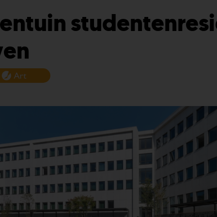
entuin studentenres
ven