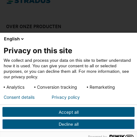
OVER ONZE PRODUCTEN
LAAT JE INSPIREREN
English
Privacy on this site
DOWNLOADS
We collect and process your data on this site to better understand
CONTACT
how it is used. You can give your consent to all or selected
purposes, or you can decline them all. For more information, see
our privacy policy.
Analytics
Conversion tracking
Remarketing
© Stradus
Consent details
Privacy policy
Privacy- & cookiepolicy
Disclaimer
Accept all
Verkoopsvoorwaarden
Decline all
Powered by