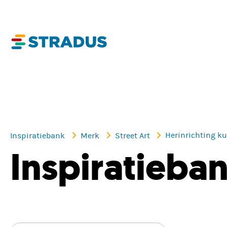
Herinrichting k
Inspiratiebank
Merk
Street Art
Inspiratieba