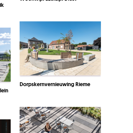
ik
Dorpskernvernieuwing Rieme
lein