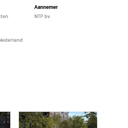
Aannemer
cten
NTP bv
 Nederland