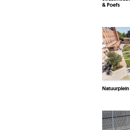
& Poefs
Natuurplein 