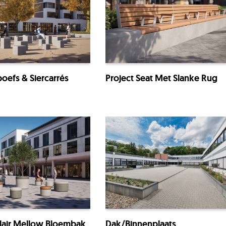
poefs & Siercarrés
Project Seat Met Slanke Rug
lair Mellow Bloembak
Dak/binnenplaats