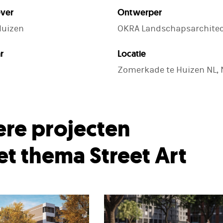
ver
Ontwerper
uizen
OKRA Landschapsarchite
r
Locatie
Zomerkade te Huizen NL,
re projecten
het thema Street Art