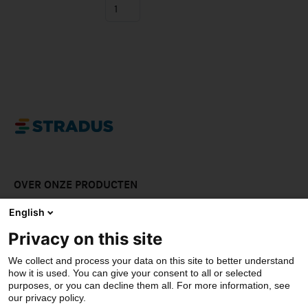
OVER ONZE PRODUCTEN
LAAT JE INSPIREREN
English
Privacy on this site
DOWNLOADS
We collect and process your data on this site to better understand
CONTACT
how it is used. You can give your consent to all or selected
purposes, or you can decline them all. For more information, see
our privacy policy.